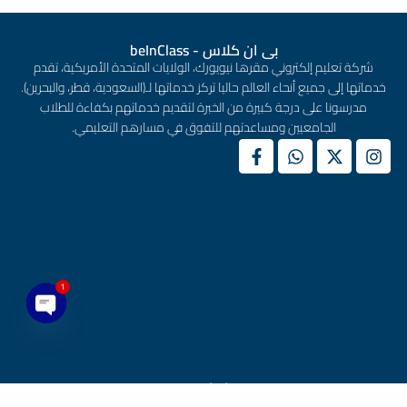
بى ان كلاس - beInClass
شركة تعليم إلكتروني مقرها نيويورك، الولايات المتحدة الأمريكية، تقدم
خدماتها إلى جميع أنحاء العالم حاليا تركز خدماتها لـ(السعودية، قطر، والبحرين).
مدرسونا على درجة كبيرة من الخبرة لتقديم خدماتهم بكفاءة للطلاب
الجامعيين ومساعدتهم للتفوق في مسارهم التعليمي.
1
en chaty
روابط سريعة