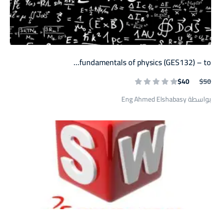
fundamentals of physics (GES132) – to...
$40
$50
بواسطة Eng Ahmed Elshabasy