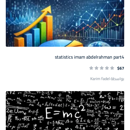
statistics imam abdelrahman part4
$67
بواسطة Karim fadel