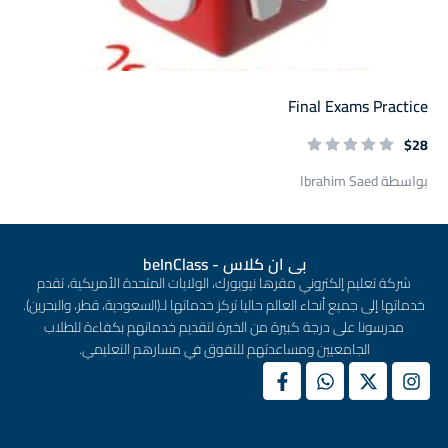
Final Exams Practice
$28
بواسطة Ibrahim Saed
بى ان كلاس - beInClass
شركة تعليم إلكتروني مقرها نيويورك، الولايات المتحدة الأمريكية، تقدم
خدماتها إلى جميع أنحاء العالم حاليا تركز خدماتها لـ(السعودية، قطر، والبحرين).
مدرسونا على درجة كبيرة من الخبرة لتقديم خدماتهم بكفاءة للطلاب
الجامعيين ومساعدتهم للتفوق في مسارهم التعليمي.