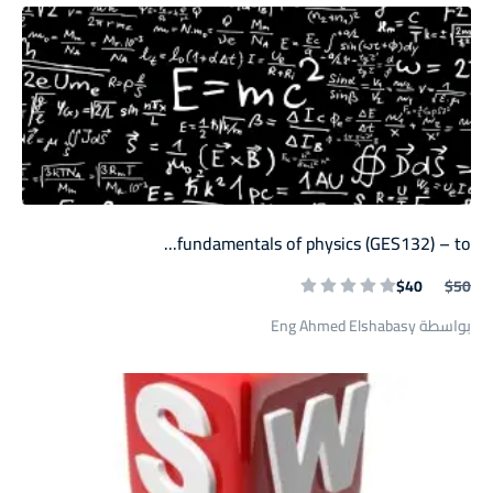
fundamentals of physics (GES132) – to...
$40
$50
بواسطة Eng Ahmed Elshabasy