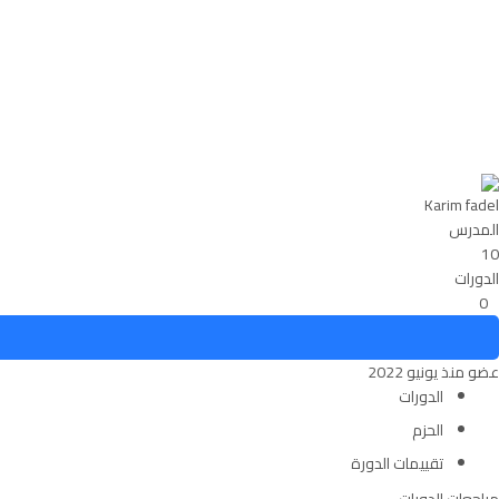
يجب عليك كتابة رسالة
تم إرسال الرسالة
Karim fadel
المدرس
10
الدورات
0
عضو منذ يونيو 2022
الدورات
الحزم
تقييمات الدورة