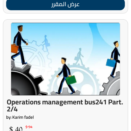
عرض المقرر
Operations management bus241 Part.
2/4
by: Karim fadel
40 $
54 $