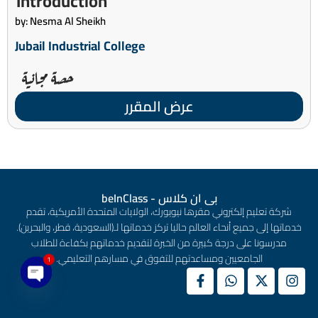
Introduction
by: Nesma Al Sheikh
Jubail Industrial College
حصة مجانية
عرض المقرر
بى ان كلاس - beInClass
شركة تعليم إلكتروني مقرها نيويورك، الولايات المتحدة الأمريكية، تقدم
خدماتها إلى جميع أنحاء العالم حاليا تركز خدماتها لـ(السعودية، قطر، والبحرين).
مدرسونا على درجة كبيرة من الخبرة لتقديم خدماتهم بكفاءة للطلاب
الجامعيين ومساعدتهم للتفوق في مسارهم التعليمي.
1
en chaty