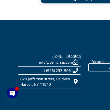
معلومات التواصل
ود بالمنصة؟
info@beinclass.com
233-5081 (516) 1+
820 Jefferson street, Baldwin
Harbor, NY 11510
1
en chaty