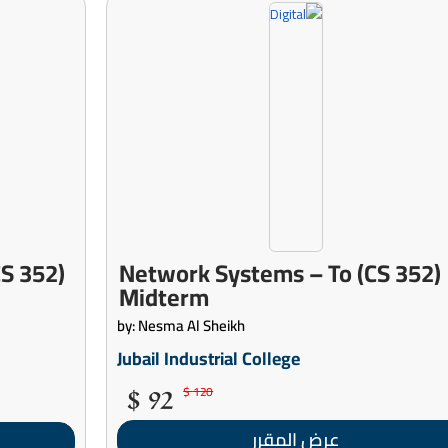
(CS 352) Network Systems – To
Midterm
by: Nesma Al Sheikh
Jubail Industrial College
92 $
120 $
عرض المقرر