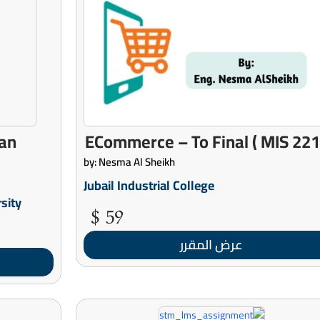
man
by: Nesma Al Sheikh
Jubail Industrial College
sity
59 $
عرض المقرر