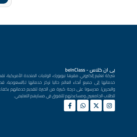
بى ان كلاس - beInClass
شركة تعليم إلكتروني مقرها نيويورك، الولايات المتحدة الأمريكية، تقد
خدماتها إلى جميع أنحاء العالم حاليا تركز خدماتها لـ(السعودية، قطر
والبحرين). مدرسونا على درجة كبيرة من الخبرة لتقديم خدماتهم بكفاء
للطلاب الجامعيين ومساعدتهم للتفوق في مسارهم التعليمي.