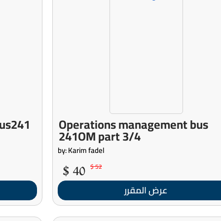
us241
Operations management bus
241OM part 3/4
by: Karim fadel
40 $
52 $
عرض المقرر