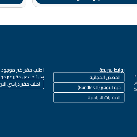
روابط سريعة
اطلب مقرر غير موجود
م
الحصص المجانية
هل تبحث عن مقرر غير موج
،
اطلب مقرر دراسي الان
حزم التوفير (الـBundles)
ة
المقررات الدراسية