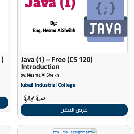
( MIS 221 ) ECommerce – To Final
(CS 120) Java (1) – Free
Introduction
by: Nesma Al Sheikh
Jubail Industrial College
حصة مجانية
عرض المقرر