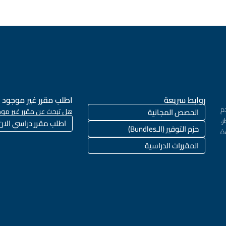
روابط سريعة
اطلب مقرر غير موجود
م
الحصص المجانية
هل تبحث عن مقرر غير موج
،
اطلب مقرر دراسي الان
حزم التوفير (الـBundles)
ة
المقررات الدراسية