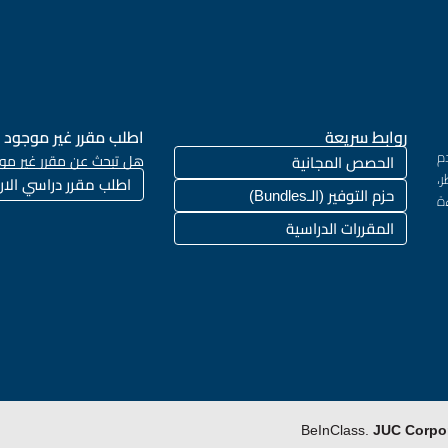
روابط سريعة
اطلب مقرر غير موجود
م
هل تبحث عن مقرر غير مو
الحصص المجانية
،
اطلب مقرر دراسي الان
حزم التوفير (الـBundles)
ة
المقررات الدراسية
JUC Corpo