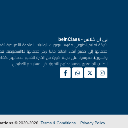
بى ان كلاس - beInClass
شركة تعليم إلكتروني مقرها نيويورك، الولايات المتحدة الأمريكية، تقد
خدماتها إلى جميع أنحاء العالم حاليا تركز خدماتها لـ(السعودية، قطر
والبحرين). مدرسونا على درجة كبيرة من الخبرة لتقديم خدماتهم بكفاء
للطلاب الجامعيين ومساعدتهم للتفوق في مسارهم التعليمي.
rations
2020-2026 © BeInClass.
Terms & Conditions
Privacy Policy