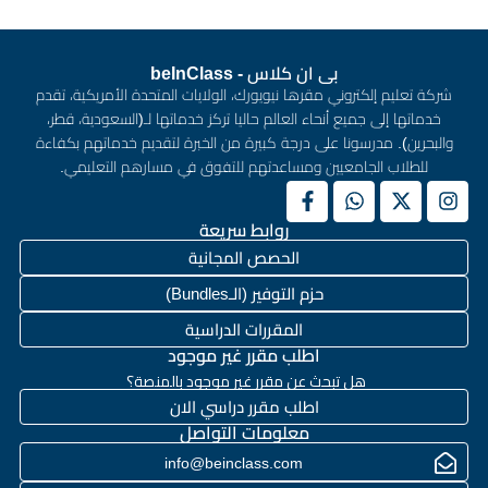
بى ان كلاس - beInClass
شركة تعليم إلكتروني مقرها نيويورك، الولايات المتحدة الأمريكية، تقدم
خدماتها إلى جميع أنحاء العالم حاليا تركز خدماتها لـ(السعودية، قطر،
والبحرين). مدرسونا على درجة كبيرة من الخبرة لتقديم خدماتهم بكفاءة
للطلاب الجامعيين ومساعدتهم للتفوق في مسارهم التعليمي.
روابط سريعة
الحصص المجانية
حزم التوفير (الـBundles)
المقررات الدراسية
اطلب مقرر غير موجود
هل تبحث عن مقرر غير موجود بالمنصة؟
اطلب مقرر دراسي الان
معلومات التواصل
info@beinclass.com