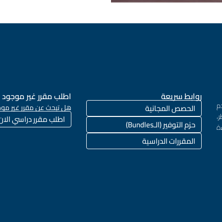
روابط سريعة
اطلب مقرر غير موجود
م
الحصص المجانية
هل تبحث عن مقرر غير موج
،
اطلب مقرر دراسي الان
حزم التوفير (الـBundles)
ة
المقررات الدراسية