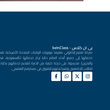
بى ان كلاس - beInClass
شركة تعليم إلكتروني مقرها نيويورك، الولايات المتحدة الأمريكية، تقد
خدماتها إلى جميع أنحاء العالم حاليا تركز خدماتها لـ(السعودية، قطر
والبحرين). مدرسونا على درجة كبيرة من الخبرة لتقديم خدماتهم بكفاء
للطلاب الجامعيين ومساعدتهم للتفوق في مسارهم التعليمي.