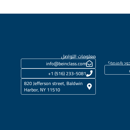
معلومات التواصل
ود بالمنصة؟
info@beinclass.com
233-5081 (516) 1+
820 Jefferson street, Baldwin
Harbor, NY 11510