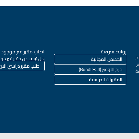
روابط سريعة
اطلب مقرر غير موجود
م
الحصص المجانية
هل تبحث عن مقرر غير موج
،
اطلب مقرر دراسي الان
حزم التوفير (الـBundles)
ة
المقررات الدراسية