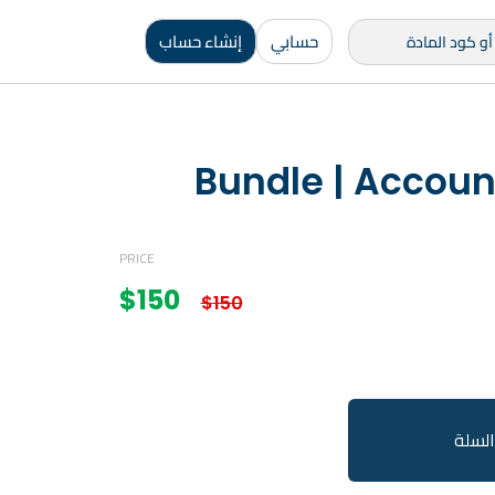
حسابي
إنشاء حساب
Bundle | Account
PRICE
$
150
$
150
السلة