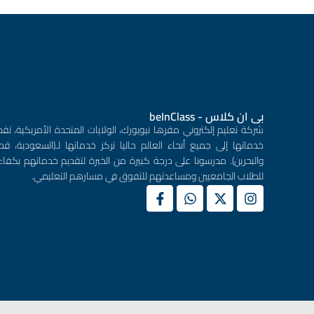
بى ان كلاس - beInClass
شركة تعليم إلكتروني مقرها نيويورك، الولايات المتحدة الأمريكية، تقد
خدماتها إلى جميع أنحاء العالم حاليا تركز خدماتها لـ(السعودية، قطر
والبحرين). مدرسونا على درجة كبيرة من الخبرة لتقديم خدماتهم بكفاء
للطلاب الجامعيين ومساعدتهم للتفوق في مسارهم التعليمي.