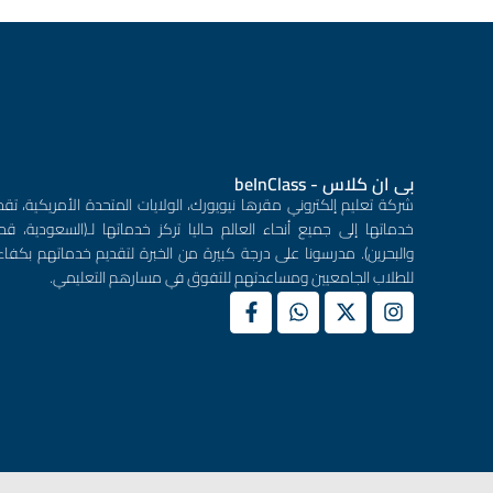
بى ان كلاس - beInClass
شركة تعليم إلكتروني مقرها نيويورك، الولايات المتحدة الأمريكية، تقد
خدماتها إلى جميع أنحاء العالم حاليا تركز خدماتها لـ(السعودية، قطر
والبحرين). مدرسونا على درجة كبيرة من الخبرة لتقديم خدماتهم بكفاء
للطلاب الجامعيين ومساعدتهم للتفوق في مسارهم التعليمي.