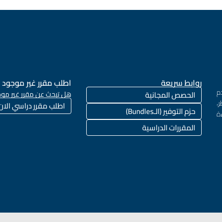
روابط سريعة
اطلب مقرر غير موجود
م
الحصص المجانية
هل تبحث عن مقرر غير موج
،
اطلب مقرر دراسي الان
حزم التوفير (الـBundles)
ة
المقررات الدراسية