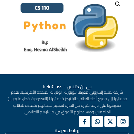
بى ان كلاس - beInClass
شركة تعليم إلكتروني مقرها نيويورك، الولايات المتحدة الأمريكية، تقدم
خدماتها إلى جميع أنحاء العالم حاليا تركز خدماتها لـ(السعودية، قطر، والبحرين).
مدرسونا على درجة كبيرة من الخبرة لتقديم خدماتهم بكفاءة للطلاب
الجامعيين ومساعدتهم للتفوق في مسارهم التعليمي.
روابط سريعة