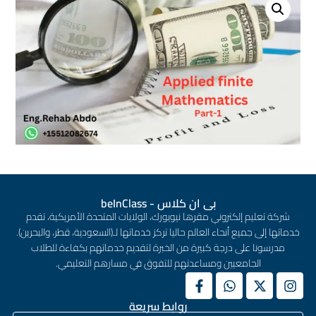
بى ان كلاس - beInClass
شركة تعليم إلكتروني مقرها نيويورك، الولايات المتحدة الأمريكية، تقدم
خدماتها إلى جميع أنحاء العالم حاليا تركز خدماتها لـ(السعودية، قطر، والبحرين).
مدرسونا على درجة كبيرة من الخبرة لتقديم خدماتهم بكفاءة للطلاب
الجامعيين ومساعدتهم للتفوق في مسارهم التعليمي.
روابط سريعة