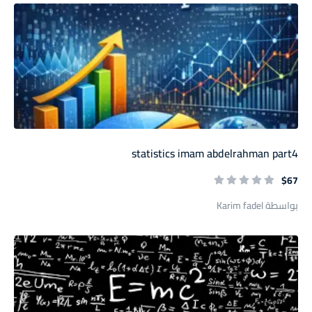
statistics imam abdelrahman part4
$67
بواسطة Karim fadel