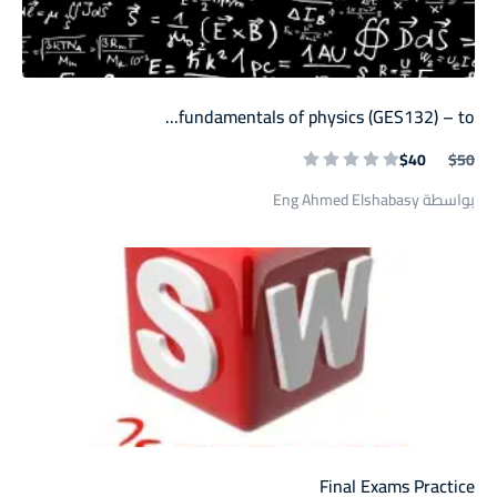
fundamentals of physics (GES132) – to...
$40
$50
بواسطة Eng Ahmed Elshabasy
Final Exams Practice