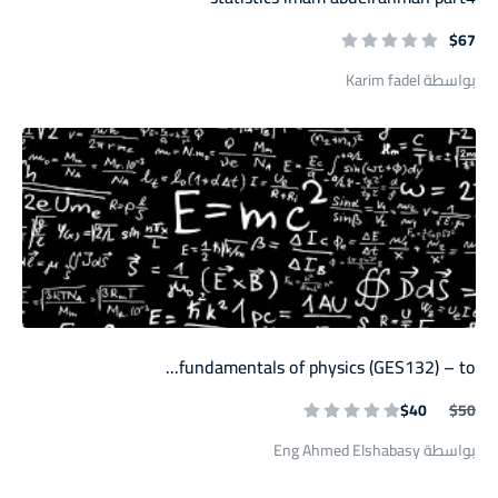
$67
بواسطة Karim fadel
fundamentals of physics (GES132) – to...
$40
$50
بواسطة Eng Ahmed Elshabasy