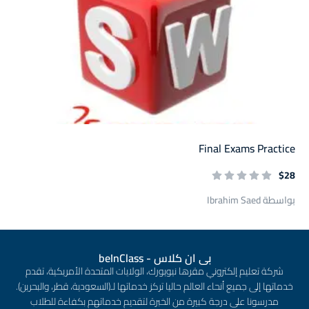
Final Exams Practice
$28
بواسطة Ibrahim Saed
بى ان كلاس - beInClass
شركة تعليم إلكتروني مقرها نيويورك، الولايات المتحدة الأمريكية، تقدم
خدماتها إلى جميع أنحاء العالم حاليا تركز خدماتها لـ(السعودية، قطر، والبحرين).
مدرسونا على درجة كبيرة من الخبرة لتقديم خدماتهم بكفاءة للطلاب