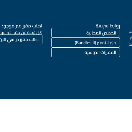
روابط سريعة
اطلب مقرر غير موجود
م
الحصص المجانية
هل تبحث عن مقرر غير موج
،
اطلب مقرر دراسي الان
حزم التوفير (الـBundles)
ة
المقررات الدراسية