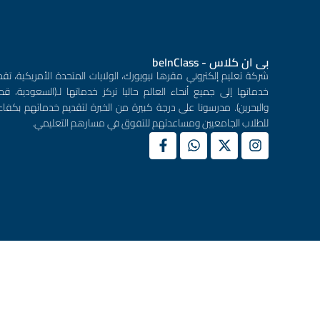
بى ان كلاس - beInClass
شركة تعليم إلكتروني مقرها نيويورك، الولايات المتحدة الأمريكية، تقد
خدماتها إلى جميع أنحاء العالم حاليا تركز خدماتها لـ(السعودية، قطر
والبحرين). مدرسونا على درجة كبيرة من الخبرة لتقديم خدماتهم بكفاء
للطلاب الجامعيين ومساعدتهم للتفوق في مسارهم التعليمي.