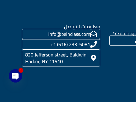
معلومات التواصل
ود بالمنصة؟
info@beinclass.com
233-5081 (516) 1+
820 Jefferson street, Baldwin
Harbor, NY 11510
1
en chaty