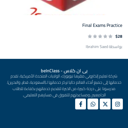
Final Exams Practice
$28
بواسطة Ibrahim Saed
بى ان كلاس - beInClass
شركة تعليم إلكتروني مقرها نيويورك، الولايات المتحدة الأمريكية، تقدم
خدماتها إلى جميع أنحاء العالم حاليا تركز خدماتها لـ(السعودية، قطر، والبحرين).
مدرسونا على درجة كبيرة من الخبرة لتقديم خدماتهم بكفاءة للطلاب
الجامعيين ومساعدتهم للتفوق في مسارهم التعليمي.