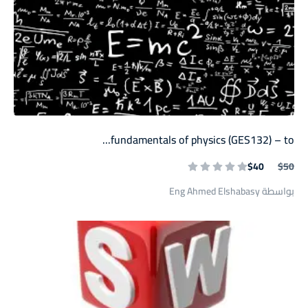
fundamentals of physics (GES132) – to...
$40
$50
بواسطة Eng Ahmed Elshabasy