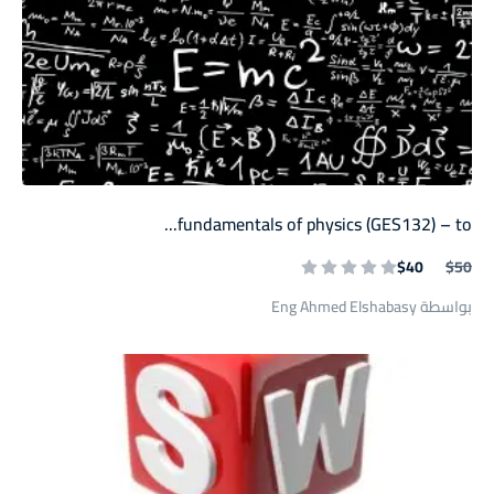
fundamentals of physics (GES132) – to...
$40
$50
بواسطة Eng Ahmed Elshabasy