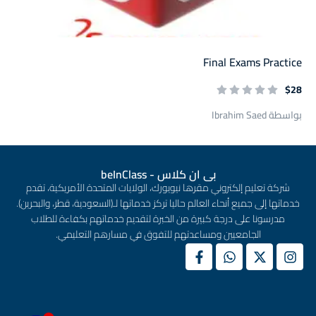
Final Exams Practice
$28
بواسطة Ibrahim Saed
بى ان كلاس - beInClass
شركة تعليم إلكتروني مقرها نيويورك، الولايات المتحدة الأمريكية، تقدم
خدماتها إلى جميع أنحاء العالم حاليا تركز خدماتها لـ(السعودية، قطر، والبحرين).
مدرسونا على درجة كبيرة من الخبرة لتقديم خدماتهم بكفاءة للطلاب
الجامعيين ومساعدتهم للتفوق في مسارهم التعليمي.
1