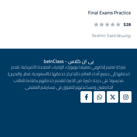
Final Exams Practice
$28
بواسطة Ibrahim Saed
بى ان كلاس - beInClass
شركة تعليم إلكتروني مقرها نيويورك، الولايات المتحدة الأمريكية، تقدم
خدماتها إلى جميع أنحاء العالم حاليا تركز خدماتها لـ(السعودية، قطر، والبحرين).
مدرسونا على درجة كبيرة من الخبرة لتقديم خدماتهم بكفاءة للطلاب
الجامعيين ومساعدتهم للتفوق في مسارهم التعليمي.