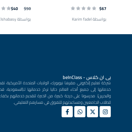
$40
$50
$67
بواسطة Karim fadel
بواسطة Eng Ahmed Elshabasy
بى ان كلاس - beInClass
شركة تعليم إلكتروني مقرها نيويورك، الولايات المتحدة الأمريكية، تقد
خدماتها إلى جميع أنحاء العالم حاليا تركز خدماتها لـ(السعودية، قطر
والبحرين). مدرسونا على درجة كبيرة من الخبرة لتقديم خدماتهم بكفاء
للطلاب الجامعيين ومساعدتهم للتفوق في مسارهم التعليمي.