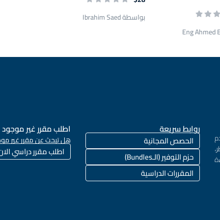
بواسطة Ibrahim Saed
روابط سريعة
اطلب مقرر غير موجود
م
الحصص المجانية
هل تبحث عن مقرر غير موج
،
اطلب مقرر دراسي الان
حزم التوفير (الـBundles)
ة
المقررات الدراسية