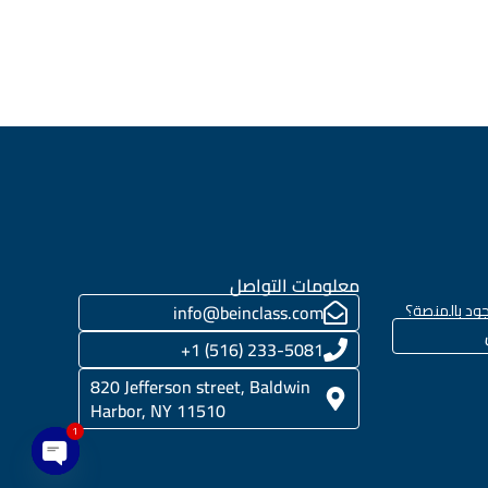
معلومات التواصل
ود بالمنصة؟
info@beinclass.com
233-5081 (516) 1+
820 Jefferson street, Baldwin
Harbor, NY 11510
1
en chaty