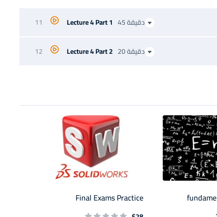
45 دقيقة
Lecture 4 Part 1
11
20 دقيقة
Lecture 4 Part 2
12
Final Exams Practice
fundamen
$28