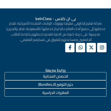
بى ان كلاس - beInClass
شركة تعليم إلكتروني مقرها نيويورك، الولايات المتحدة الأمريكية، تقدم
خدماتها إلى جميع أنحاء العالم حاليا تركز خدماتها لـ(السعودية، قطر، والبحرين).
مدرسونا على درجة كبيرة من الخبرة لتقديم خدماتهم بكفاءة للطلاب
الجامعيين ومساعدتهم للتفوق في مسارهم التعليمي.
روابط سريعة
الحصص المجانية
حزم التوفير (الـBundles)
المقررات الدراسية