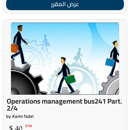
عرض المقرر
Operations management bus241 Part.
2/4
by: Karim fadel
40 $
54 $