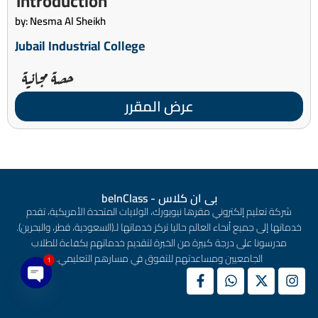
Introduction
by: Nesma Al Sheikh
Jubail Industrial College
حصة مجانية
عرض المقرر
بى ان كلاس - beInClass
شركة تعليم إلكتروني مقرها نيويورك، الولايات المتحدة الأمريكية، تقدم
خدماتها إلى جميع أنحاء العالم حاليا تركز خدماتها لـ(السعودية، قطر، والبحرين).
مدرسونا على درجة كبيرة من الخبرة لتقديم خدماتهم بكفاءة للطلاب
الجامعيين ومساعدتهم للتفوق في مسارهم التعليمي.
1
en chaty