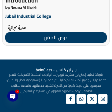
Introduction
by: Nesma Al Sheikh
Jubail Industrial College
حصة مجانية
عرض المقرر
بى ان كلاس - beInClass
شركة تعليم إلكتروني مقرها نيويورك، الولايات المتحدة الأمريكية، تقدم
خدماتها إلى جميع أنحاء العالم حاليا تركز خدماتها لـ(السعودية، قطر، والبحرين).
مدرسونا على درجة كبيرة من الخبرة لتقديم خدماتهم بكفاءة للطلاب
الجامعيين ومساعدتهم للتفوق في مسارهم التعليمي.
1
en chaty