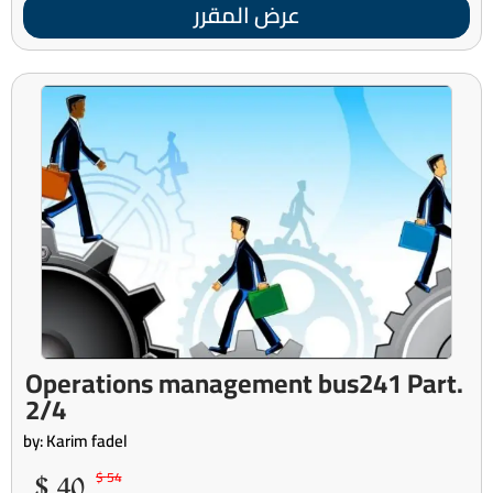
عرض المقرر
Operations management bus241 Part.
2/4
by: Karim fadel
40 $
54 $