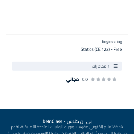
Engineering
Statics (CE 122) - Free
1 محاضرات
مجاني
0.0
بى ان كلاس - beInClass
شركة تعليم إلكتروني مقرها نيويورك، الولايات المتحدة الأمريكية، تقدم
خدماتها إلى جميع أنحاء العالم حاليا تركز خدماتها لـ(السعودية، قطر، والبحرين).