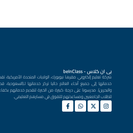
بى ان كلاس - beInClass
شركة تعليم إلكتروني مقرها نيويورك، الولايات المتحدة الأمريكية، تقد
خدماتها إلى جميع أنحاء العالم حاليا تركز خدماتها لـ(السعودية، قطر
والبحرين). مدرسونا على درجة كبيرة من الخبرة لتقديم خدماتهم بكفاء
للطلاب الجامعيين ومساعدتهم للتفوق في مسارهم التعليمي.