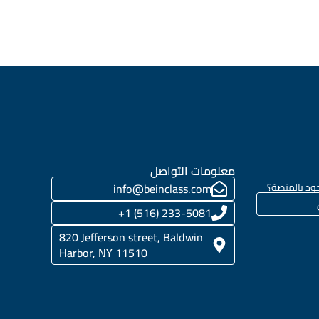
معلومات التواصل
ود بالمنصة؟
info@beinclass.com
233-5081 (516) 1+
820 Jefferson street, Baldwin
Harbor, NY 11510