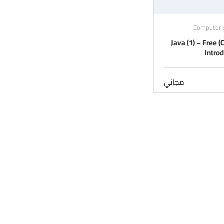
Computer 
(CS 120) Java (1) – Free
Intro
مجاني