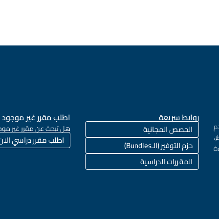
روابط سريعة
اطلب مقرر غير موجود
م
الحصص المجانية
هل تبحث عن مقرر غير موج
،
اطلب مقرر دراسي الان
حزم التوفير (الـBundles)
ة
المقررات الدراسية